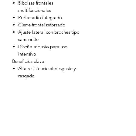
5 bolsas frontales
multifuncionales
Porta radio integrado
Cierre frontal reforzado
Ajuste lateral con broches tipo
samsonite
Diseño robusto para uso
intensivo
Beneficios clave
Alta resistencia al desgaste y
rasgado
Excelente organización para
herramientas y equipo
Mayor visibilidad en condiciones
de baja luz
Ideal para trabajos operativos
prolongados
Identificación clara del
trabajador