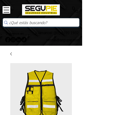
Síguenos en
¡Llámanos!
(81) 8370 1932
ventas@segupie.com