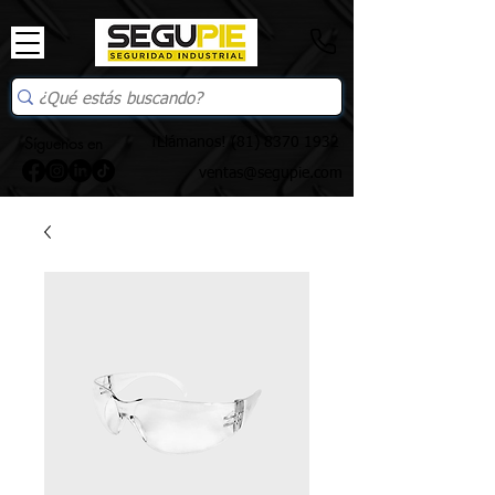
Síguenos en
¡Llámanos!
(81) 8370 1932
ventas@segupie.com