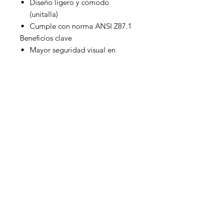
Diseño ligero y cómodo
(unitalla)
Cumple con norma ANSI Z87.1
Beneficios clave
Mayor seguridad visual en
entornos industriales
Reducción de fatiga ocular
Versatilidad para distintas
condiciones de iluminación
Excelente relación costo-
beneficio
Aplicaciones
Industria en general
Procesos productivos
Industria metalmecánica
Talleres y mantenimiento
Construcción