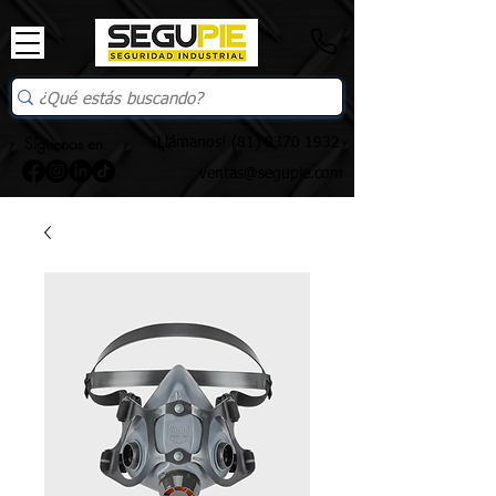
Síguenos en
¡Llámanos!
(81) 8370 1932
ventas@segupie.com