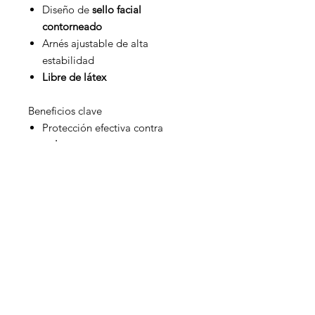
Diseño de
sello facial
contorneado
Arnés ajustable de alta
estabilidad
Libre de látex
Beneficios clave
Protección efectiva contra
polvos, vapores y gases
Excelente
ajuste y sellado facial
Mayor
comodidad en uso
prolongado
Sistema reutilizable con
filtros
reemplazables
Solución
económica y durable
Aplicaciones
Industria química
Pintura y recubrimientos
Manejo de solventes